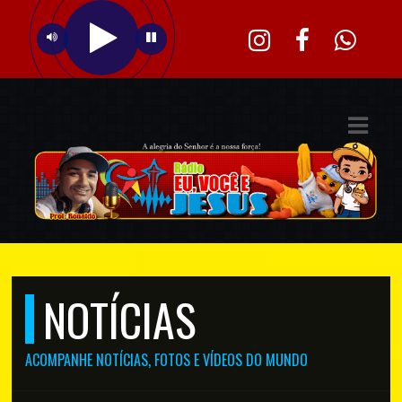
ASTS
IAS
IA
DOS
RAMAÇÃO
TOS
NOTÍCIAS
E
E
ACOMPANHE NOTÍCIAS, FOTOS E VÍDEOS DO MUNDO
ATO